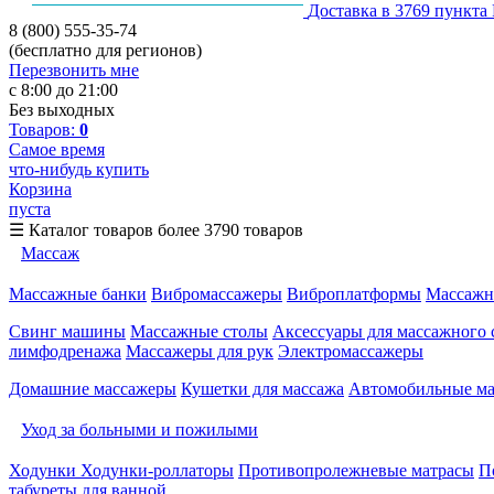
Доставка в 3769 пункта
8 (800) 555-35-74
(бесплатно для регионов)
Перезвонить мне
с 8:00 до 21:00
Без выходных
Товаров:
0
Самое время
что-нибудь купить
Корзина
пуста
☰
Каталог товаров
более 3790 товаров
Массаж
Массажные банки
Вибромассажеры
Виброплатформы
Массажн
Свинг машины
Массажные столы
Аксессуары для массажного 
лимфодренажа
Массажеры для рук
Электромассажеры
Домашние массажеры
Кушетки для массажа
Автомобильные м
Уход за больными и пожилыми
Ходунки
Ходунки-роллаторы
Противопролежневые матрасы
П
табуреты для ванной