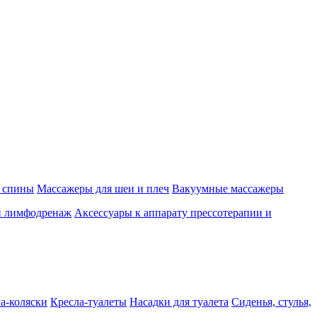
 спины
Массажеры для шеи и плеч
Вакуумные массажеры
и лимфодренаж
Аксессуары к аппарату прессотерапии и
а-коляски
Кресла-туалеты
Насадки для туалета
Сиденья, стулья,