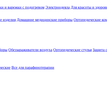
ки и варежки с подогревом
Электроодеяла
Для красоты и здоров
е изделия
Домашние медицинские приборы
Ортопедические ком
боры
Обеззараживатели воздуха
Ортопедические стулья
Защита 
ческие
Все для парафинотерапии