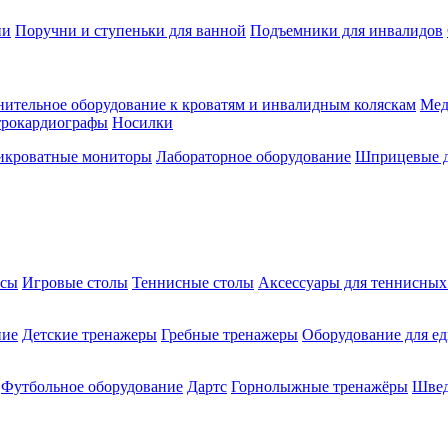
ии
Поручни и ступеньки для ванной
Подъемники для инвалидов
ительное оборудование к кроватям и инвалидным коляскам
Мед
трокардиографы
Носилки
икроватные мониторы
Лабораторное оборудование
Шприцевые д
ксы
Игровые столы
Теннисные столы
Аксессуары для теннисных
ние
Детские тренажеры
Гребные тренажеры
Оборудование для е
Футбольное оборудование
Дартс
Горнолыжные тренажёры
Швед