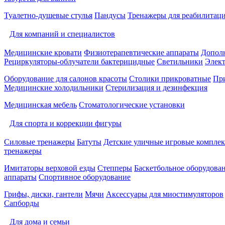
Туалетно-душевые стулья
Пандусы
Тренажеры для реабилитац
Для компаний и специалистов
Медицинские кровати
Физиотерапевтические аппараты
Дополн
Рециркуляторы-облучатели бактерицидные
Светильники
Элек
Оборудование для салонов красоты
Столики прикроватные
Пр
Медицинские холодильники
Стерилизация и дезинфекция
Медицинская мебель
Стоматологические установки
Для спорта и коррекции фигуры
Силовые тренажеры
Батуты
Детские уличные игровые компле
тренажеры
Имитаторы верховой езды
Степперы
Баскетбольное оборудова
аппараты
Спортивное оборудование
Грифы, диски, гантели
Мячи
Аксессуары для миостимуляторов
Сапборды
Для дома и семьи