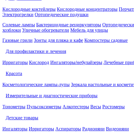
Кислородные коктейлеры
Кислородные концентраторы
Перчат
Электрогрелки
Ортопедические подушки
Солевые лампы
Бактерицидные рециркуляторы
Ортопедически
хозблоки
Уличные обогреватели
Мебель для улицы
Газовые грили
Зонты для пляжа и кафе
Компостеры садовые
Для профилактики и лечения
Ирригаторы
Кислород
Ингаляторы/небулайзеры
Лечебные при
Красота
Косметологические лампы-лупы
Зеркала настольные и космети
Измерительные и диагностические приборы
Тонометры
Пульсоксиметры
Алкотестеры
Весы
Ростомеры
Детские товары
Ингаляторы
Ирригаторы
Аспираторы
Радионяни
Видеоняни