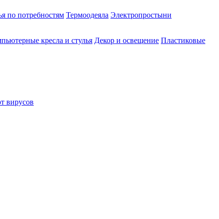
ья по потребностям
Термоодеяла
Электропростыни
пьютерные кресла и стулья
Декор и освещение
Пластиковые
от вирусов