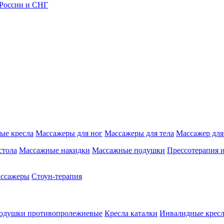
 России и СНГ
ые кресла
Массажеры для ног
Массажеры для тела
Массажер для
стола
Массажные накидки
Массажные подушки
Прессотерапия 
ассажеры
Стоун-терапия
одушки противопролежневые
Кресла каталки
Инвалидные кресл