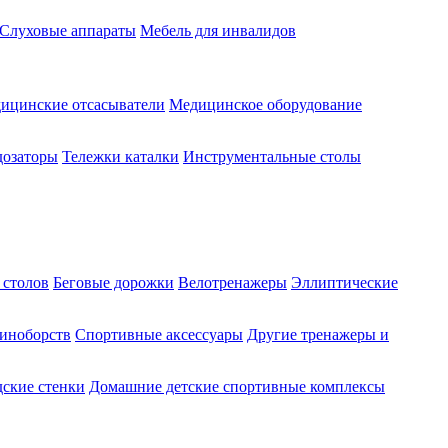
Слуховые аппараты
Мебель для инвалидов
ицинские отсасыватели
Медицинское оборудование
озаторы
Тележки каталки
Инструментальные столы
 столов
Беговые дорожки
Велотренажеры
Эллиптические
диноборств
Спортивные аксессуары
Другие тренажеры и
ские стенки
Домашние детские спортивные комплексы